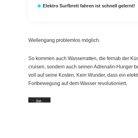
Elektro Surfbrett fahren ist schnell gelernt!
Mit
dem
Wellengang problemlos möglich.
Laden
des
Videos
So kommen auch Wasserratten, die fernab der Küs
akzept
ieren
cruisen, sondern auch seinen Adrenalin-Hunger be
Sie die
Daten
voll auf seine Kosten. Kein Wunder, dass ein elek
schutz
Fortbewegung auf dem Wasser revolutioniert.
erkläru
ng von
YouTu
be.
Mehr
erfahr
en
Video
laden