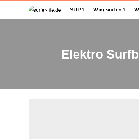
SUP
Wingsurfen
W
Elektro Surf