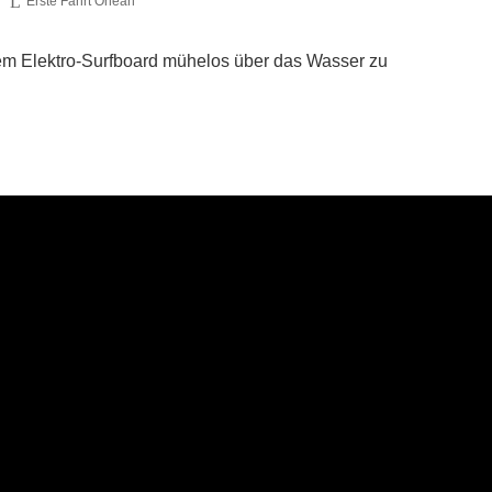
Erste Fahrt Onean
dem Elektro-Surfboard mühelos über das Wasser zu
.