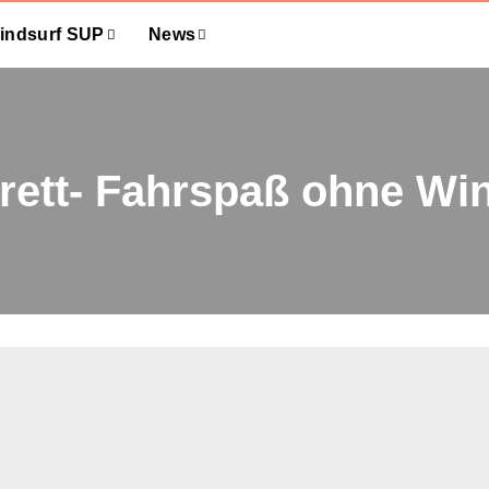
indsurf SUP
News
brett- Fahrspaß ohne Wi