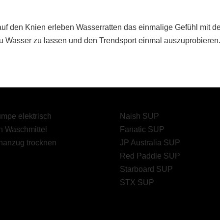
auf den Knien erleben Wasserratten das einmalige Gefühl mit 
 zu Wasser zu lassen und den Trendsport einmal auszuprobieren
mpe elektrisch
Naish SUP
 Waschmittel
Fanatic SUP
nanzug trocknen
JP Australia SUP
Red Paddle SUP
Starboard SUP
STX SUP