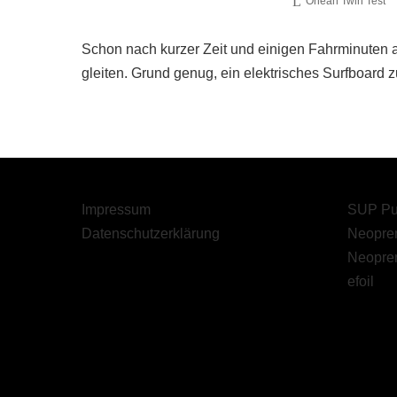
Onean Twin Test
Schon nach kurzer Zeit und einigen Fahrminuten 
gleiten. Grund genug, ein elektrisches Surfboard
Impressum
SUP Pu
Datenschutzerklärung
Neopren
Neopre
efoil