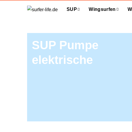
SUP
Wingsurfen
W
SUP Pumpe
elektrische