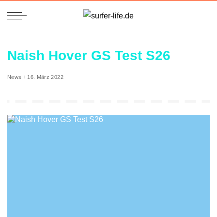
Naish Hover GS Test S26
News
16. März 2022