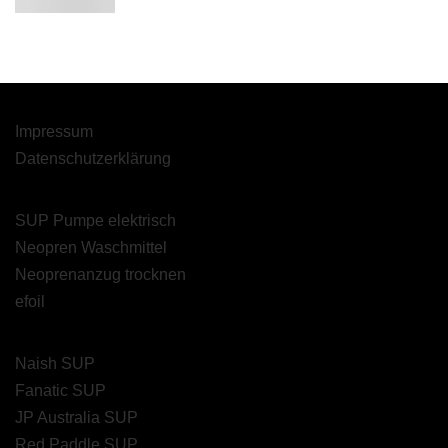
Impressum
Datenschutzerklärung
SUP Pumpe elektrisch
Neopren Waschmittel
Neoprenanzug trocknen
efoil
Naish SUP
Fanatic SUP
JP Australia SUP
Red Paddle SUP